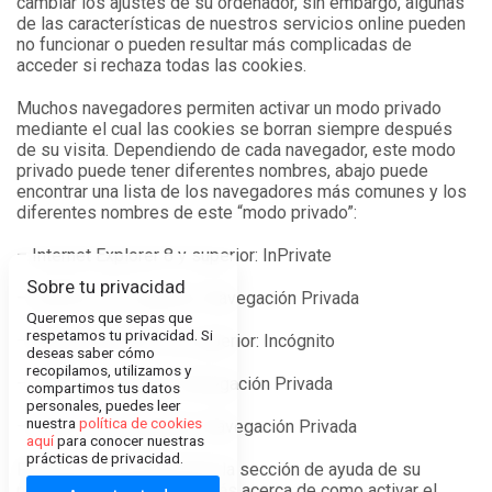
cambiar los ajustes de su ordenador, sin embargo, algunas
de las características de nuestros servicios online pueden
no funcionar o pueden resultar más complicadas de
acceder si rechaza todas las cookies.
Muchos navegadores permiten activar un modo privado
mediante el cual las cookies se borran siempre después
de su visita. Dependiendo de cada navegador, este modo
privado puede tener diferentes nombres, abajo puede
encontrar una lista de los navegadores más comunes y los
diferentes nombres de este “modo privado”:
– Internet Explorer 8 y superior: InPrivate
Sobre tu privacidad
– FireFox 3.5 y superior: Navegación Privada
Queremos que sepas que
respetamos tu privacidad. Si
– Google Chrome 10 y superior: Incógnito
deseas saber cómo
recopilamos, utilizamos y
– Safari 2 y superior: Navegación Privada
compartimos tus datos
personales, puedes leer
nuestra
política de cookies
– Opera 10.5 y superior: Navegación Privada
aquí
para conocer nuestras
prácticas de privacidad.
Por favor, lea atentamente la sección de ayuda de su
navegador para conocer más acerca de como activar el