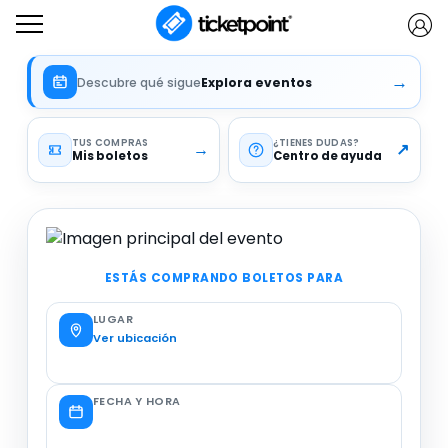
→
Descubre qué sigue
Explora eventos
TUS COMPRAS
¿TIENES DUDAS
→
↗
Mis boletos
Centro de ayuda
ESTÁS COMPRANDO BOLETOS PARA
LUGAR
Ver ubicación
FECHA Y HORA