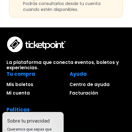
Podrás consultarlos desde tu cuenta
cuando estén disponibles.
La plataforma que conecta eventos, boletos y
experiencias.
Tu compra
Ayuda
Mis boletos
Centro de ayuda
Mi cuenta
Facturación
Políticas
Aviso de privacidad
Sobre tu privacidad
Términos de compra
Queremos que sepas que