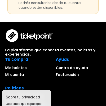
Podrás consultarlos desde tu cuenta
cuando estén disponibles.
La plataforma que conecta eventos, boletos y
experiencias.
Tu compra
Ayuda
Mis boletos
Centro de ayuda
Mi cuenta
Facturación
Políticas
Aviso de privacidad
Sobre tu privacidad
Términos de compra
Queremos que sepas que