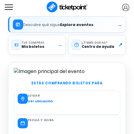
→
Descubre qué sigue
Explora eventos
TUS COMPRAS
¿TIENES DUDAS
→
↗
Mis boletos
Centro de ayuda
ESTÁS COMPRANDO BOLETOS PARA
LUGAR
Ver ubicación
FECHA Y HORA