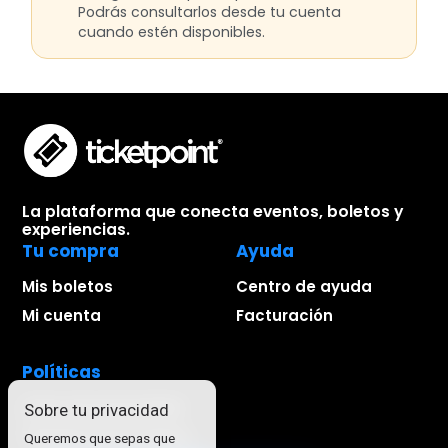
Podrás consultarlos desde tu cuenta
cuando estén disponibles.
La plataforma que conecta eventos, boletos y
experiencias.
Tu compra
Ayuda
Mis boletos
Centro de ayuda
Mi cuenta
Facturación
Políticas
Aviso de privacidad
Sobre tu privacidad
Términos de compra
Queremos que sepas que