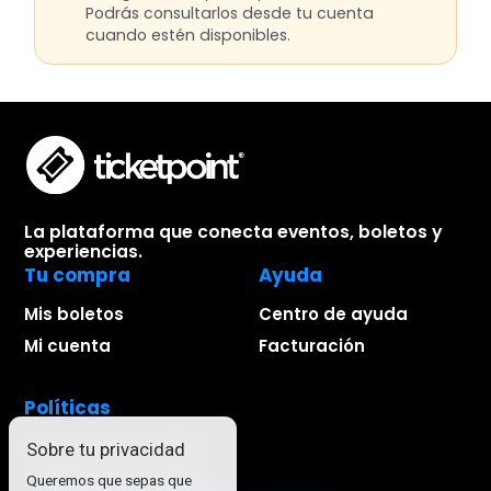
Podrás consultarlos desde tu cuenta
cuando estén disponibles.
La plataforma que conecta eventos, boletos y
experiencias.
Tu compra
Ayuda
Mis boletos
Centro de ayuda
Mi cuenta
Facturación
Políticas
Aviso de privacidad
Sobre tu privacidad
Términos de compra
Queremos que sepas que