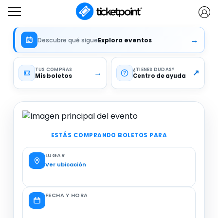
→
Descubre qué sigue
Explora eventos
TUS COMPRAS
¿TIENES DUDAS
→
↗
Mis boletos
Centro de ayuda
ESTÁS COMPRANDO BOLETOS PARA
LUGAR
Ver ubicación
FECHA Y HORA