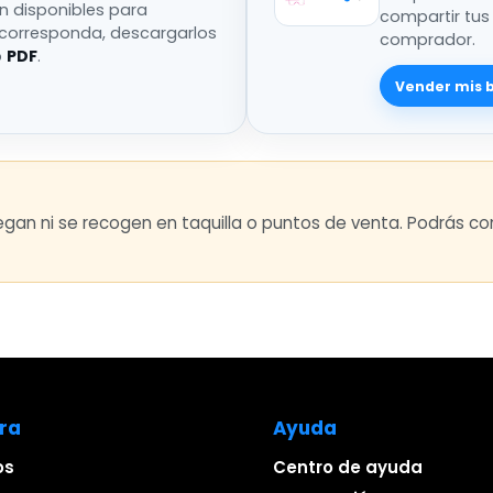
án disponibles para
compartir tus
 corresponda, descargarlos
comprador.
o
PDF
.
Vender mis 
regan ni se recogen en taquilla o puntos de venta. Podrás 
ra
Ayuda
os
Centro de ayuda