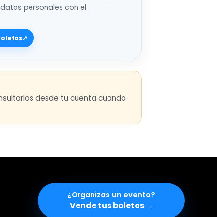
 datos personales con el
boletos
↗
consultarlos desde tu cuenta cuando
¿Organizas un evento
Vende tus boletos
→