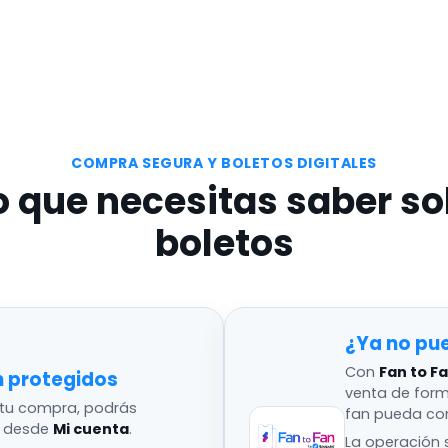
COMPRA SEGURA Y BOLETOS DIGITALES
o que necesitas saber so
boletos
¿Ya no pu
Con
Fan to F
n protegidos
venta de for
tu compra, podrás
fan pueda co
s desde
Mi cuenta
.
La operación s