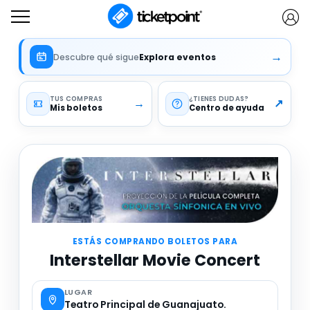
¿Tienes código descuento, membresía o voucher
Información importante
→
Descubre qué sigue
Explora eventos
TUS COMPRAS
¿TIENES DUDAS
→
↗
Mis boletos
Centro de ayuda
ESTÁS COMPRANDO BOLETOS PARA
Interstellar Movie Concert
LUGAR
Teatro Principal de Guanajuato.