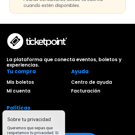
cuando estén disponibles.
La plataforma que conecta eventos, boletos y
experiencias.
Tu compra
Ayuda
Mis boletos
Centro de ayuda
Mi cuenta
Facturación
Políticas
Aviso de privacidad
Sobre tu privacidad
Términos de compra
Queremos que sepas que
respetamos tu privacidad. Si