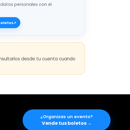
 datos personales con el
boletos
↗
consultarlos desde tu cuenta cuando
¿Organizas un evento
Vende tus boletos
→