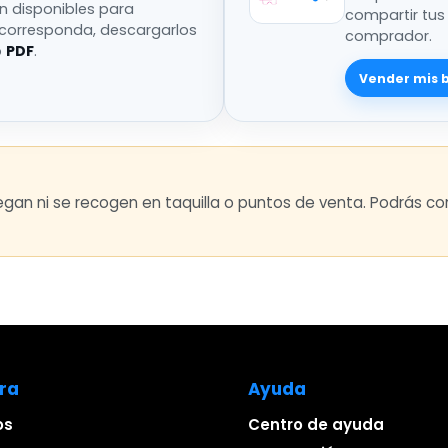
án disponibles para
compartir tus
 corresponda, descargarlos
comprador.
o
PDF
.
Vender mis 
regan ni se recogen en taquilla o puntos de venta. Podrás 
ra
Ayuda
os
Centro de ayuda