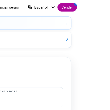
.
niciar sesión
Español
Vender
→
↗
CHA Y HORA