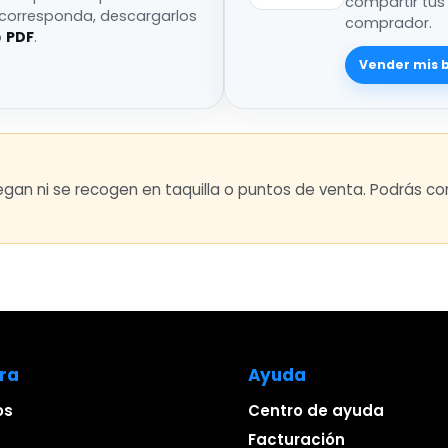
compartir tus
 corresponda, descargarlos
comprador.
o
PDF
.
Vender mis 
regan ni se recogen en taquilla o puntos de venta. Podrás 
ra
Ayuda
os
Centro de ayuda
a
Facturación