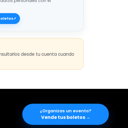
 datos personales con el
boletos
↗
consultarlos desde tu cuenta cuando
¿Organizas un evento
Vende tus boletos
→