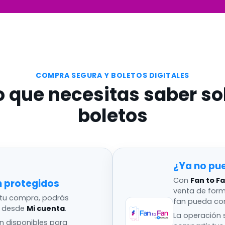
COMPRA SEGURA Y BOLETOS DIGITALES
o que necesitas saber so
boletos
¿Ya no pu
Con
Fan to F
n protegidos
venta de for
tu compra, podrás
fan pueda co
s desde
Mi cuenta
.
La operación s
án disponibles para