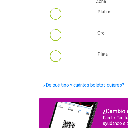
Zona
Platino
Oro
Plata
¿De qué tipo y cuántos boletos quieres
¿Cambio 
Fan to Fan t
ayudando a o