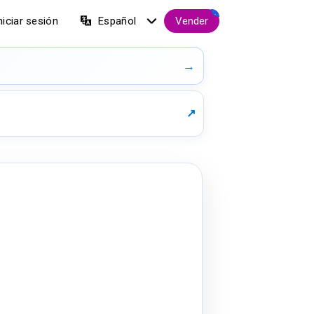
.
niciar sesión
Español
Vender
→
↗