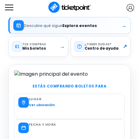
→
Descubre qué sigue
Explora eventos
TUS COMPRAS
¿TIENES DUDAS
→
↗
Mis boletos
Centro de ayuda
ESTÁS COMPRANDO BOLETOS PARA
LUGAR
Ver ubicación
FECHA Y HORA