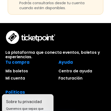
Podrás consultarlos desde tu cuenta
cuando estén disponibles.
La plataforma que conecta eventos, boletos y
experiencias.
Tu compra
Ayuda
Mis boletos
Centro de ayuda
Mi cuenta
Facturación
Políticas
Aviso de privacidad
Sobre tu privacidad
Términos de compra
Queremos que sepas que