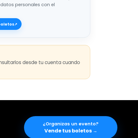
 datos personales con el
boletos
↗
consultarlos desde tu cuenta cuando
¿Organizas un evento
Vende tus boletos
→