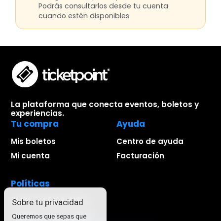
Podrás consultarlos desde tu cuenta
cuando estén disponibles.
La plataforma que conecta eventos, boletos y
experiencias.
Tu compra
Ayuda
Mis boletos
Centro de ayuda
Mi cuenta
Facturación
Políticas
Aviso de privacidad
Sobre tu privacidad
Términos de compra
Queremos que sepas que