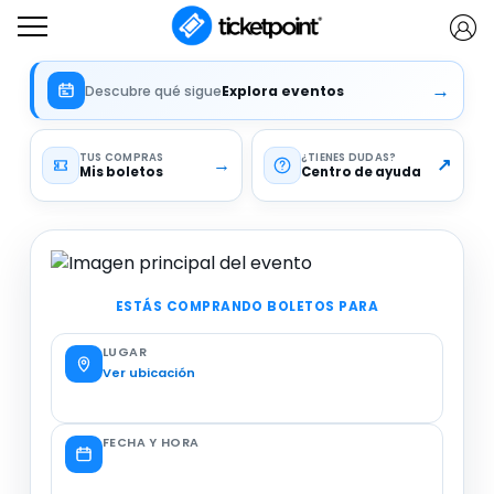
→
Descubre qué sigue
Explora eventos
TUS COMPRAS
¿TIENES DUDAS
→
↗
Mis boletos
Centro de ayuda
ESTÁS COMPRANDO BOLETOS PARA
LUGAR
Ver ubicación
FECHA Y HORA