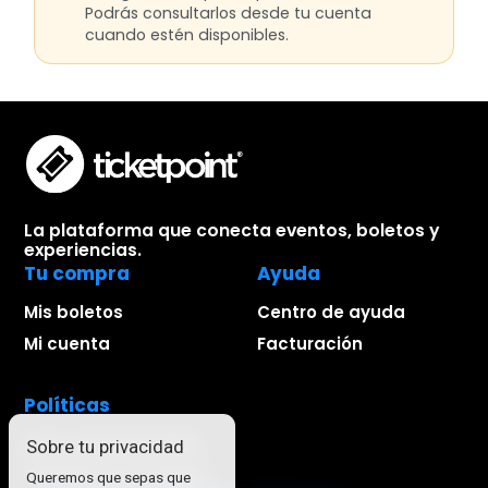
Podrás consultarlos desde tu cuenta
cuando estén disponibles.
La plataforma que conecta eventos, boletos y
experiencias.
Tu compra
Ayuda
Mis boletos
Centro de ayuda
Mi cuenta
Facturación
Políticas
Aviso de privacidad
Sobre tu privacidad
Términos de compra
Queremos que sepas que