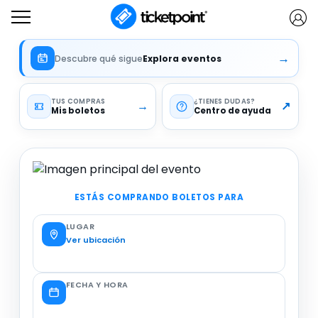
→
Descubre qué sigue
Explora eventos
TUS COMPRAS
¿TIENES DUDAS
→
↗
Mis boletos
Centro de ayuda
ESTÁS COMPRANDO BOLETOS PARA
LUGAR
Ver ubicación
FECHA Y HORA