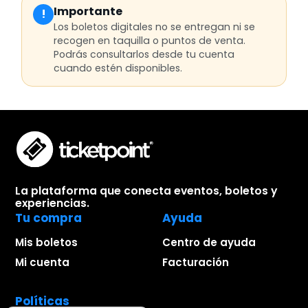
Importante
!
Los boletos digitales no se entregan ni se
recogen en taquilla o puntos de venta.
Podrás consultarlos desde tu cuenta
cuando estén disponibles.
La plataforma que conecta eventos, boletos y
experiencias.
Tu compra
Ayuda
Mis boletos
Centro de ayuda
Mi cuenta
Facturación
Políticas