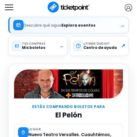
¿Tienes código descuento, membresía o voucher
Información importante
→
Descubre qué sigue
Explora eventos
TUS COMPRAS
¿TIENES DUDAS
→
↗
Mis boletos
Centro de ayuda
ESTÁS COMPRANDO BOLETOS PARA
El Pelón
LUGAR
Nuevo Teatro Versalles. Cuauhtémoc,