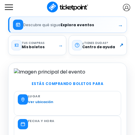
→
Descubre qué sigue
Explora eventos
TUS COMPRAS
¿TIENES DUDAS
→
↗
Mis boletos
Centro de ayuda
ESTÁS COMPRANDO BOLETOS PARA
LUGAR
Ver ubicación
FECHA Y HORA