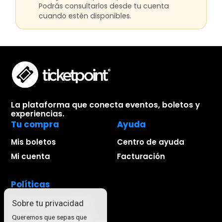
Podrás consultarlos desde tu cuenta
cuando estén disponibles.
La plataforma que conecta eventos, boletos y
experiencias.
Tu compra
Ayuda
Mis boletos
Centro de ayuda
Mi cuenta
Facturación
Políticas
Aviso de privacidad
Sobre tu privacidad
Términos de compra
Queremos que sepas que