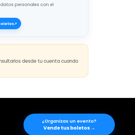
 datos personales con el
boletos
↗
consultarlos desde tu cuenta cuando
¿Organizas un evento
Vende tus boletos
→