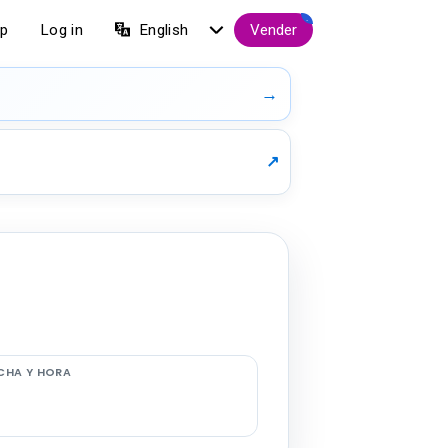
.
lp
Log in
English
Vender
→
↗
CHA Y HORA