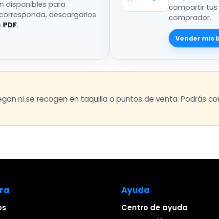
án disponibles para
compartir tus
 corresponda, descargarlos
comprador.
o
PDF
.
Vender mis 
regan ni se recogen en taquilla o puntos de venta. Podrás 
ra
Ayuda
os
Centro de ayuda