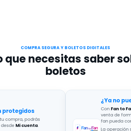
COMPRA SEGURA Y BOLETOS DIGITALES
o que necesitas saber so
boletos
¿Ya no pu
Con
Fan to F
n protegidos
venta de for
tu compra, podrás
fan pueda co
s desde
Mi cuenta
.
La operación s