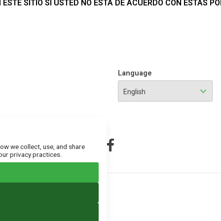
ESTE SITIO SI USTED NO ESTA DE ACUERDO CON ESTAS POL
Language
English
how we collect, use, and share
our privacy practices.
Reservados - Powered by