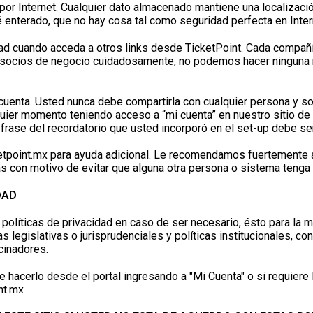
por Internet. Cualquier dato almacenado mantiene una localizaci
 enterado, que no hay cosa tal como seguridad perfecta en Inter
ad cuando acceda a otros links desde TicketPoint. Cada compañí
socios de negocio cuidadosamente, no podemos hacer ninguna re
 cuenta. Usted nunca debe compartirla con cualquier persona y s
ier momento teniendo acceso a “mi cuenta” en nuestro sitio de v
 frase del recordatorio que usted incorporó en el set-up debe s
etpoint.mx
para ayuda adicional. Le recomendamos fuertemente a c
 con motivo de evitar que alguna otra persona o sistema tenga 
DAD
olíticas de privacidad en caso de ser necesario, ésto para la 
legislativas o jurisprudenciales y políticas institucionales, con 
cinadores.
e hacerlo desde el portal ingresando a "Mi Cuenta" o si requiere
nt.mx